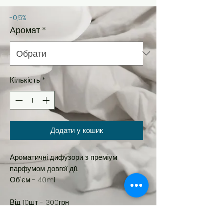
-0,5%
Аромат
*
Кількість
*
Додати у кошик
Ароматичні дифузори з преміум
парфумом довгої дії.
Об'єм - 40ml
Від 10шт - 300грн