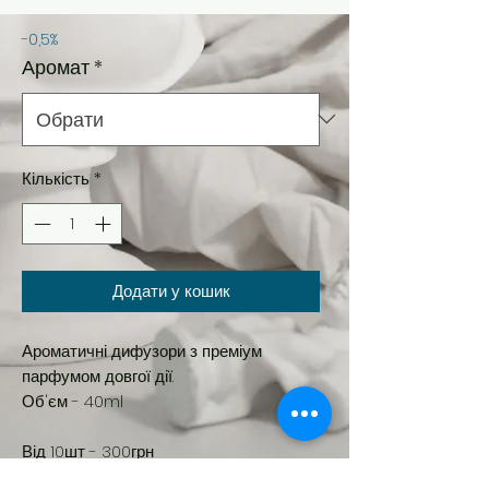
-0,5%
Аромат
*
Кількість
*
Додати у кошик
Ароматичні дифузори з преміум
парфумом довгої дії.
Об'єм - 40ml
Від 10шт - 300грн