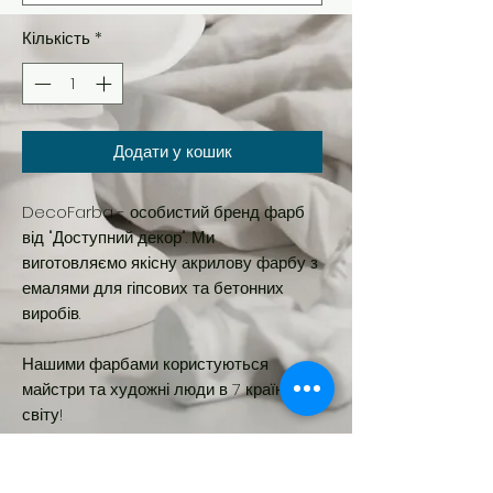
Кількість
*
Додати у кошик
DecoFarba - особистий бренд фарб
від "Доступний декор". Ми
виготовляємо якісну акрилову фарбу з
емалями для гіпсових та бетонних
виробів.
Нашими фарбами користуються
майстри та художні люди в 7 країнах
світу!