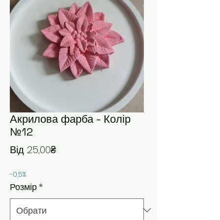
Акрилова фарба - Колір
№12
За розпродажем
Від
25,00₴
-0,5%
Розмір
*