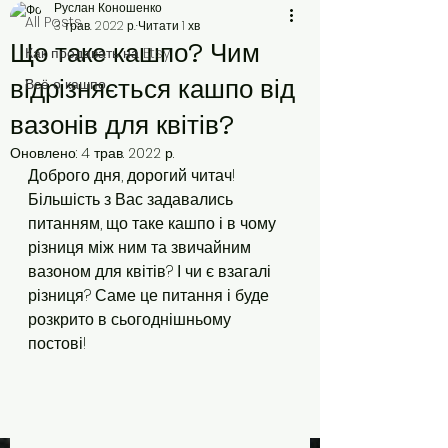
Руслан Коношенко
All Posts
3 трав. 2022 р.
Читати 1 хв
Що таке кашпо? Чим
Как продавать на Etsy
відрізняється кашпо від
Всё о кашпо
вазонів для квітів?
Оновлено:
4 трав. 2022 р.
Доброго дня, дорогий читач! 
Більшість з Вас задавались 
питанням, що таке кашпо і в чому 
різниця між ним та звичайним 
вазоном для квітів? І чи є взагалі 
різниця? Саме це питання і буде 
розкрито в сьогоднішньому 
постові!