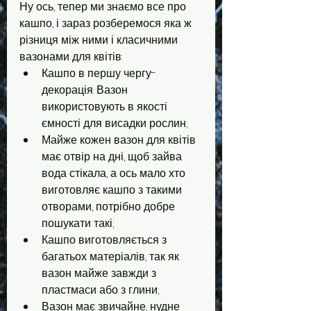
Ну ось, тепер ми знаємо все про 
кашпо, і зараз розберемося яка ж 
різниця між ними і класичними 
вазонами для квітів:
Кашпо в першу чергу-
декорація. Вазон 
використовують в якості 
ємності для висадки рослин;
Майже кожен вазон для квітів 
має отвір на дні, щоб зайва 
вода стікала, а ось мало хто 
виготовляє кашпо з такими 
отворами, потрібно добре 
пошукати такі;
Кашпо виготовляється з 
багатьох матеріалів, так як 
вазон майже завжди з 
пластмаси або з глини;
Вазон має звичайне, нудне 