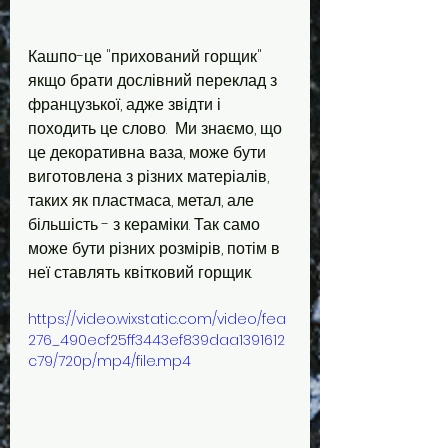
Кашпо-це "прихований горщик" 
якщо брати дослівний переклад з 
французької, адже звідти і 
походить це слово.  Ми знаємо, що 
це декоративна ваза, може бути 
виготовлена з різних матеріалів, 
таких як пластмаса, метал, але 
більшість - з кераміки. Так само 
може бути різних розмірів, потім в 
неї ставлять квітковий горщик.
https://video.wixstatic.com/video/fea
276_490ecf25ff3443ef839daa1391612
c79/720p/mp4/file.mp4