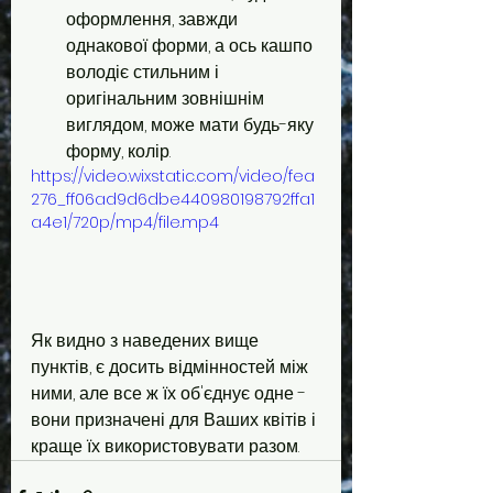
оформлення, завжди 
однакової форми, а ось кашпо 
володіє стильним і 
оригінальним зовнішнім 
виглядом, може мати будь-яку 
форму, колір.
https://video.wixstatic.com/video/fea
276_ff06ad9d6dbe440980198792ffa1
a4e1/720p/mp4/file.mp4
Як видно з наведених вище 
пунктів, є досить відмінностей між 
ними, але все ж їх об'єднує одне - 
вони призначені для Ваших квітів і 
краще їх використовувати разом.